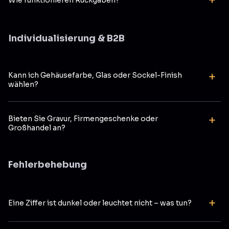
Wie funktionieren Rückgaben?
Rückgaben sind im Rahmen unserer Shop-Richtlinie
möglich (unbenutzt/unbeschädigt, vollständige
Individualisierung & B2B
Verpackung). Bitte vorab den Support kontaktieren.
Kann ich Gehäusefarbe, Glas oder Sockel-Finish
wählen?
Ja. Viele Modelle bieten Schwarz/Silber, Klar/Getönt
sowie unterschiedliche Sockel-Ausführungen. Siehe
Bieten Sie Gravur, Firmengeschenke oder
Produktseite.
Großhandel an?
Ja – auf Anfrage. Wir besprechen Branding,
Mengenrabatte und Lieferzeiten.
Fehlerbehebung
Eine Ziffer ist dunkel oder leuchtet nicht – was tun?
Führen Sie die Anti-Poisoning-Routine aus und setzen