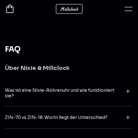
FAQ
Über Nixie & Millclock
Was ist eine Nixie-Röhrenuhr und wie funktioniert
sie?
Eine Nixie-Uhr zeigt Ziffern mit gasgefüllten,
versiegelten Glasröhren. Durch eine schwache
ZIN-70 vs ZIN-18: Worin liegt der Unterschied?
Gasentladung leuchtet jeweils eine Ziffer – retro,
ZIN-70 ist unsere größte Röhrenfamilie mit höheren,
präzise und klar.
markanteren Ziffern; ZIN-18 ist kompakter für kleinere